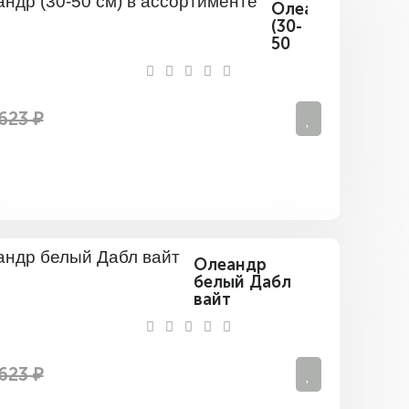
Олеандр
(30-
50
см)
в
ассортименте
623 ₽
Олеандр
белый Дабл
вайт
623 ₽