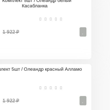
Комплект
5шт
/
Олеандр
белый
Касаблан
1 922 ₽
Комплект
5шт
/
Олеандр
красный
Алламо
1 922 ₽