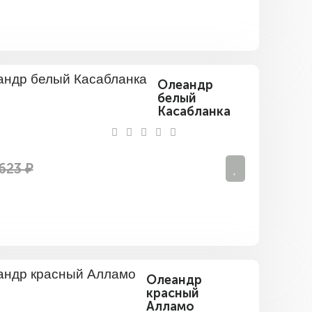
Олеандр
белый
Касабланка
623 ₽
Олеандр
красный
Алламо