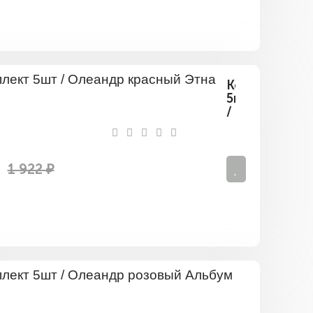
Комплект
5шт
/
Олеандр
красный
Этна
1 922 ₽
Комплект
5шт
/