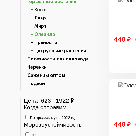
Горшечные растения
- Кофе
- Лавр
- Мирт
- Олеандр
448 ₽
- Пряности
- Цитрусовые растения
Полезности для садовода
Черенки
Саженцы оптом
Подвои
Цена
623
-
1922
₽
Когда отправим
По предзаказу на 2022 год
448 ₽
Морозоустойчивость
-10