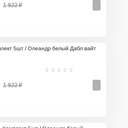
см)
1 922 ₽
в
ассортим
Комплект
5шт
/
Олеандр
белый
Дабл
вайт
1 922 ₽