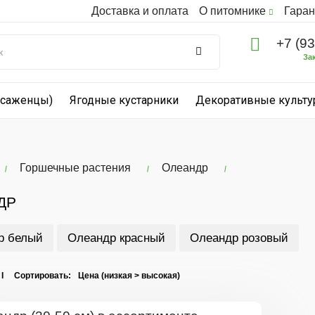
Доставка и оплата
О питомнике
Гаран
+7 (9
За
(саженцы)
Ягодные кустарники
Декоративные культ
Горшечные растения
Олеандр
ДР
р белый
Олеандр красный
Олеандр розовый
 I Сортировать: