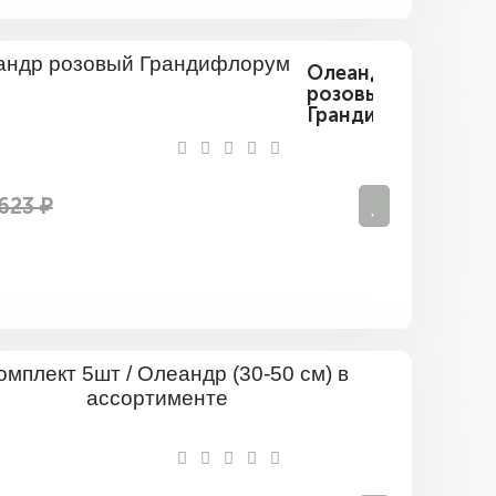
Олеандр
розовый
Грандифлорум
623 ₽
Комплект
5шт
/
Олеандр
(30-
50