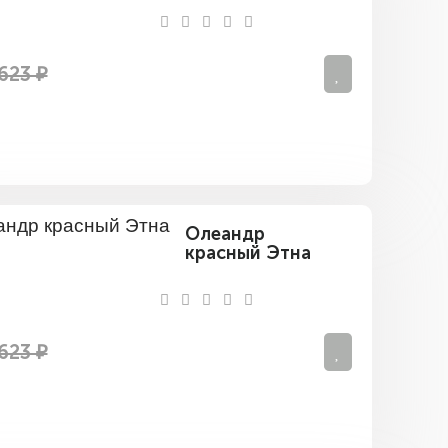
623 ₽
Олеандр
красный Этна
623 ₽