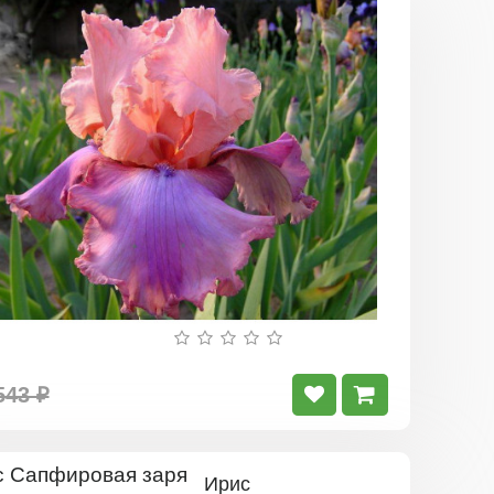
Ирис
Прелестн
розовый
543 ₽
Ирис