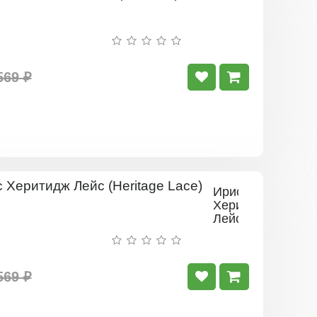
569 ₽
Ирис
Херитидж
Лейс
(Heritage
Lace)
569 ₽