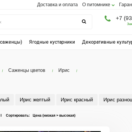
Доставка и оплата
О питомнике
Гаран
+7 (9
За
(саженцы)
Ягодные кустарники
Декоративные культ
Саженцы цветов
Ирис
елый
Ирис желтый
Ирис красный
Ирис разно
 I Сортировать: