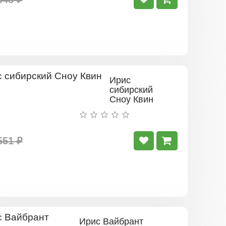
Ирис
сибирский
Сноу Квин
551 ₽
Ирис Вайбрант