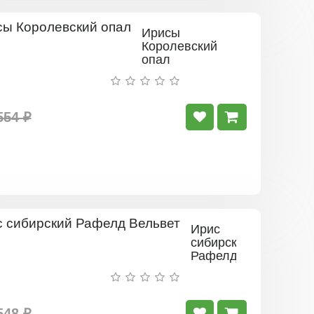
Ирисы
Королевский
опал
554 ₽
Ирис
сибирский
Рафелд
Вельвет
548 ₽