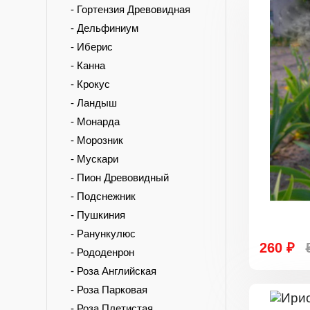
- Гортензия Древовидная
- Дельфиниум
- Иберис
- Канна
- Крокус
- Ландыш
- Монарда
- Морозник
- Мускари
- Пион Древовидный
- Подснежник
- Пушкиния
- Ранункулюс
260 ₽
- Рододенрон
- Роза Английская
- Роза Парковая
- Роза Плетистая