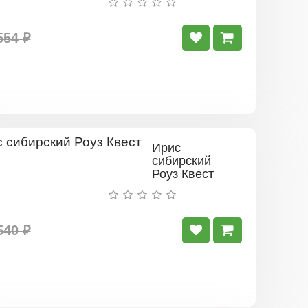
(Ann
Chowning)
554 ₽
Ирис
сибирский
Роуз Квест
540 ₽