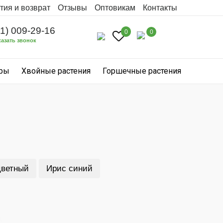
тия и возврат
Отзывы
Оптовикам
Контакты
31) 009-29-16
0
0
казать звонок
уры
Хвойные растения
Горшечные растения
цветный
Ирис синий