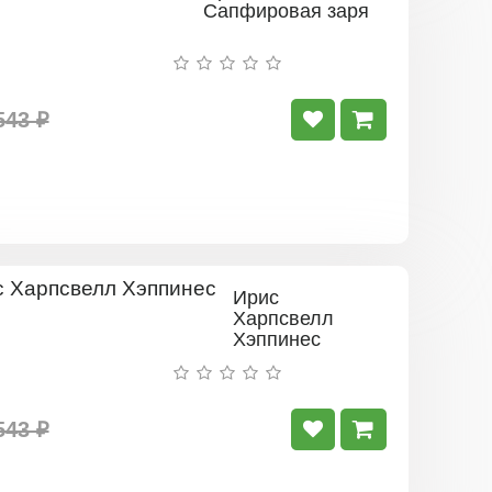
Сапфировая заря
543 ₽
Ирис
Харпсвелл
Хэппинес
543 ₽