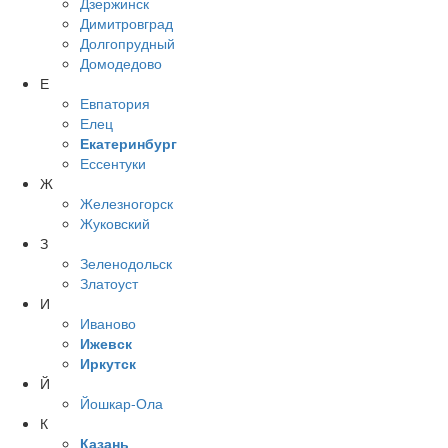
Дзержинск
Димитровград
Долгопрудный
Домодедово
Е
Евпатория
Елец
Екатеринбург
Ессентуки
Ж
Железногорск
Жуковский
З
Зеленодольск
Златоуст
И
Иваново
Ижевск
Иркутск
Й
Йошкар-Ола
К
Казань