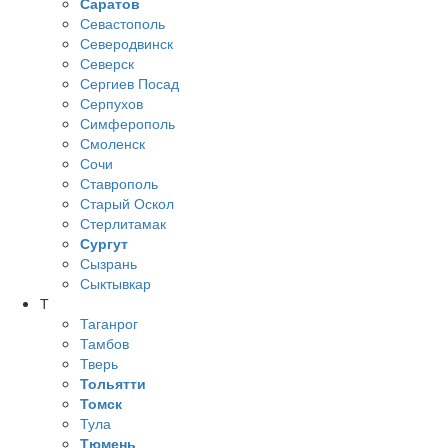
Саратов
Севастополь
Северодвинск
Северск
Сергиев Посад
Серпухов
Симферополь
Смоленск
Сочи
Ставрополь
Старый Оскол
Стерлитамак
Сургут
Сызрань
Сыктывкар
Т
Таганрог
Тамбов
Тверь
Тольятти
Томск
Тула
Тюмень