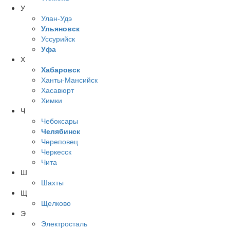
У
Улан-Удэ
Ульяновск
Уссурийск
Уфа
Х
Хабаровск
Ханты-Мансийск
Хасавюрт
Химки
Ч
Чебоксары
Челябинск
Череповец
Черкесск
Чита
Ш
Шахты
Щ
Щелково
Э
Электросталь