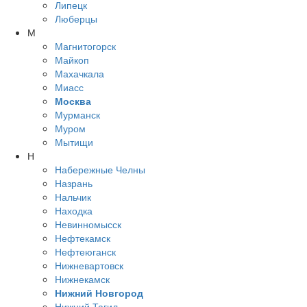
Липецк
Люберцы
М
Магнитогорск
Майкоп
Махачкала
Миасс
Москва
Мурманск
Муром
Мытищи
Н
Набережные Челны
Назрань
Нальчик
Находка
Невинномысск
Нефтекамск
Нефтеюганск
Нижневартовск
Нижнекамск
Нижний Новгород
Нижний Тагил