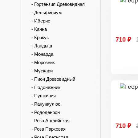
- Гортензия Древовидная
- Дельфиниум
- Иберис
- Канна
- Крокус
710 ₽
- Ландыш
- Монарда
- Морозник
- Мускари
- Пион Древовидный
- Подснежник
- Пушкиния
- Ранункулюс
- Рододенрон
- Роза Английская
710 ₽
- Роза Парковая
- Роза Плетистая