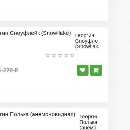
Георгин
Сноуфлейк
(Snowflake)
1 270 ₽
Георгин
Полька
(анемоновидная)