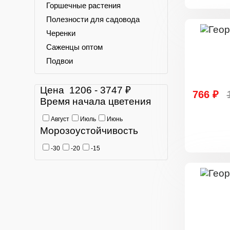
Горшечные растения
Полезности для садовода
Черенки
Саженцы оптом
Подвои
Цена
1206
-
3747
₽
766 ₽
Время начала цветения
Август
Июль
Июнь
Морозоустойчивость
-30
-20
-15