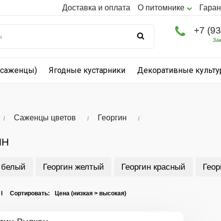
Доставка и оплата
О питомнике
Гаран
+7 (9
За
(саженцы)
Ягодные кустарники
Декоративные культ
Саженцы цветов
Георгин
ИН
 белый
Георгин желтый
Георгин красный
Геор
 I Сортировать: