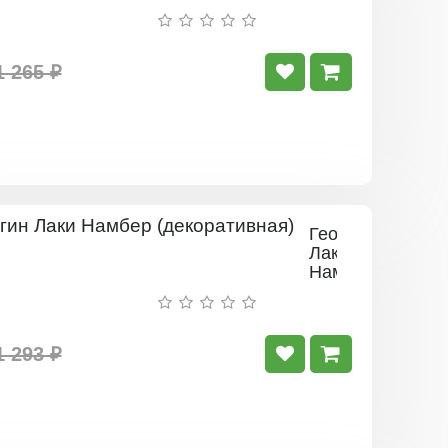
1 265 ₽
Георгин
Лаки
Намбер
(декоративная)
1 293 ₽