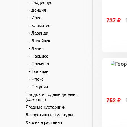
- Гладиолус
- Дейция
- Ирис
737 ₽
- Клематис
- Лаванда
- Лилейник
- Лилия
- Нарцисс
- Примула
- Тюльпан
- Флокс
- Петуния
Плодово-ягодные деревья
(саженцы)
752 ₽
Ягодные кустарники
Декоративные культуры
Хвойные растения