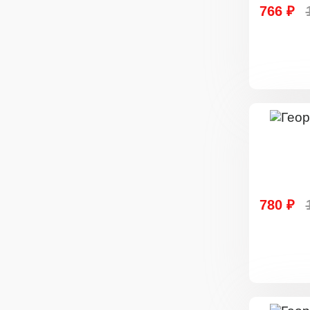
766 ₽
780 ₽